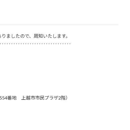
ありましたので、周知いたします。
‥‥‥‥‥‥‥‥‥‥‥‥‥‥‥‥
54番地 上越市市民プラザ2階）