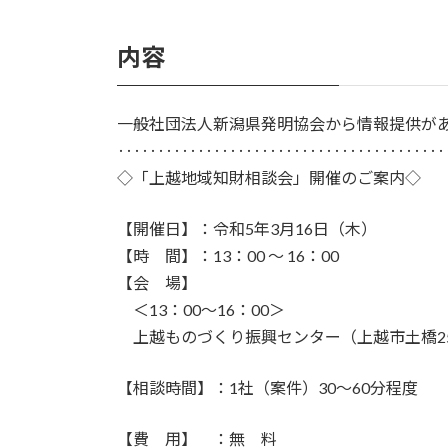
内容
一般社団法人新潟県発明協会から情報提供が
‥‥‥‥‥‥‥‥‥‥‥‥‥‥‥‥‥‥‥‥
◇「上越地域知財相談会」開催のご案内◇
【開催日】：令和5年3月16日（木）
【時 間】：13：00 ～ 16：00
【会 場】
＜13：00～16：00＞
上越ものづくり振興センター（上越市土橋25
【相談時間】：1社（案件）30～60分程度
【費 用】 ：無 料