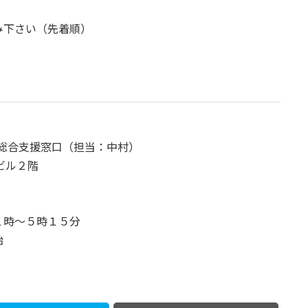
み下さい（先着順）
総合支援窓口（担当：中村）
ビル２階
１時～５時１５分
始