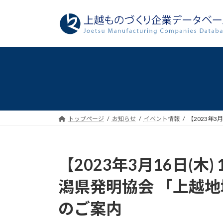
コ
ナ
ン
ビ
テ
ゲ
ン
ー
ツ
シ
へ
ョ
ス
ン
キ
に
ッ
移
プ
動
トップページ
お知らせ
イベント情報
【2023年3
【2023年3月16日(木) 
潟県発明協会 「上越
のご案内