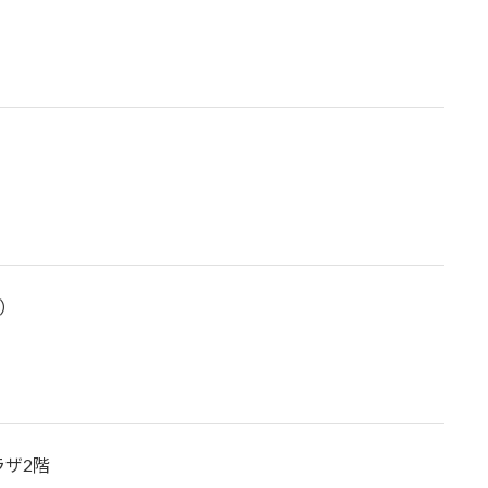
0）
ザ2階