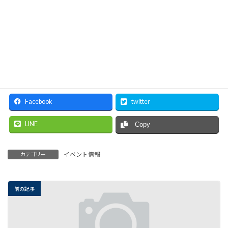
【お問い合わせ先】
上越ものづくり協議会 担当：石平
（上越市上越ものづくり振興センター）
TEL：025－522－2666 / FAX：025－522－2678
E-mail：monodukuri＠city.Joetsu.lg.jp
2022年8月1日(月)
までに要申込
Facebook
twitter
LINE
Copy
イベント情報
カテゴリー
前の記事