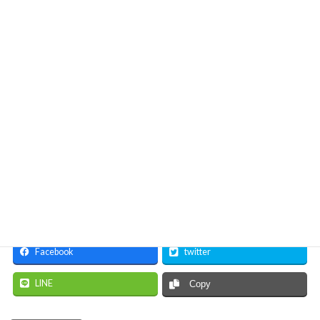
令和5年5月15日(月)･16日(火) 各日 9：00～16：00
※2日間のコース
※ご希望のコースをお選びください。
◆定 員：各回 5名
◆受講料：各回 4,700円
◆会 場：上越テクノスクール
◆申込期限：令和5年4月3日(月) 正午
◇詳しくは
ホームページをご覧ください。
≪お申込み・お問合せ先≫
上越テクノスクール 訓練課（電話：０２５－５４５－２１９
０）
Facebook
twitter
LINE
Copy