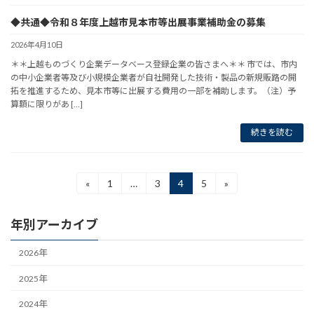
◆共通◆令和８年度上越市見本市等出展事業補助金の募集
2026年4月10日
＊＊上越ものづくり企業データベース登録企業の皆さまへ＊＊ 市では、市内
の中小企業者等及び小規模企業者が自社開発した技術・製品の新規販路の開
拓を推進するため、見本市等に出展する費用の一部を補助します。（注）予
算額に限りがあ […]
続きを読む
投
«
1
…
3
4
5
»
固
固
固
固
定
定
定
定
稿
ペ
ペ
ペ
ペ
年別アーカイブ
ー
ー
ー
ー
ナ
ジ
ジ
ジ
ジ
ビ
2026年
ゲ
2025年
ー
2024年