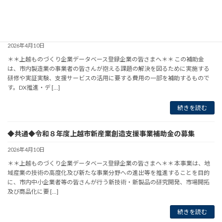
続きを読む
◆共通◆令和8年度上越市製造業人材育成支援事業等補助金の募集
2026年4月10日
＊＊上越ものづくり企業データベース登録企業の皆さまへ＊＊ この補助金
は、市内製造業の事業者の皆さんが抱える課題の解決を図るために実施する
研修や実証実験、支援サービスの活用に要する費用の一部を補助するもので
す。DX推進・デ […]
続きを読む
◆共通◆令和８年度上越市新産業創造支援事業補助金の募集
2026年4月10日
＊＊上越ものづくり企業データベース登録企業の皆さまへ＊＊ 本事業は、地
域産業の技術の高度化及び新たな事業分野への進出等を推進することを目的
に、市内中小企業者等の皆さんが行う新技術・新製品の研究開発、市場開拓
及び商品化に要 […]
続きを読む