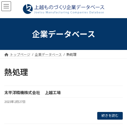
コ
ナ
ン
ビ
テ
ゲ
ン
ー
ツ
シ
へ
ョ
企業データベース
ス
ン
キ
に
ッ
移
プ
動
トップページ
企業データベース
熱処理
熱処理
太平洋精機株式会社 上越工場
2023年2月27日
続きを読む