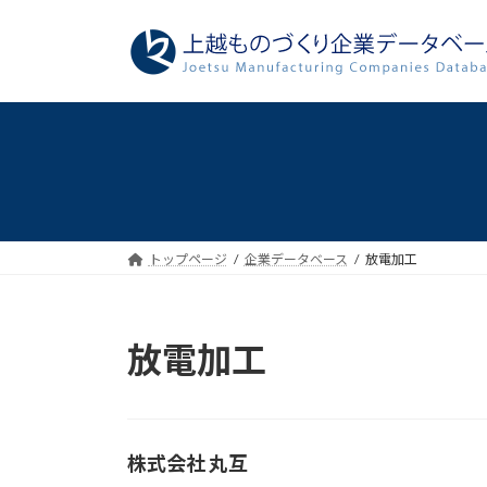
コ
ナ
ン
ビ
テ
ゲ
ン
ー
ツ
シ
へ
ョ
ス
ン
キ
に
ッ
移
プ
動
トップページ
企業データベース
放電加工
放電加工
株式会社 丸互