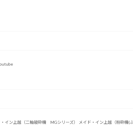
Youtube
ド・イン上越（二軸破砕機 MGシリーズ） メイド・イン上越（粉砕機(ふ