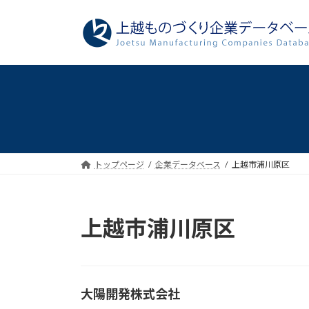
コ
ナ
ン
ビ
テ
ゲ
ン
ー
ツ
シ
へ
ョ
ス
ン
キ
に
ッ
移
プ
動
トップページ
企業データベース
上越市浦川原区
上越市浦川原区
大陽開発株式会社