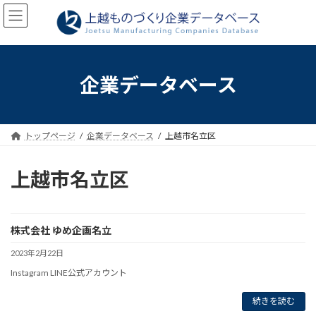
コ
ナ
ン
ビ
テ
ゲ
ン
ー
ツ
シ
へ
ョ
企業データベース
ス
ン
キ
に
ッ
移
プ
動
トップページ
企業データベース
上越市名立区
上越市名立区
株式会社 ゆめ企画名立
2023年2月22日
Instagram LINE公式アカウント
続きを読む