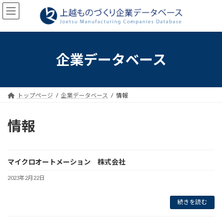
コ
ナ
ン
ビ
テ
ゲ
ン
ー
ツ
シ
へ
ョ
企業データベース
ス
ン
キ
に
ッ
移
プ
動
トップページ
企業データベース
情報
情報
マイクロオートメーション 株式会社
2023年2月22日
続きを読む