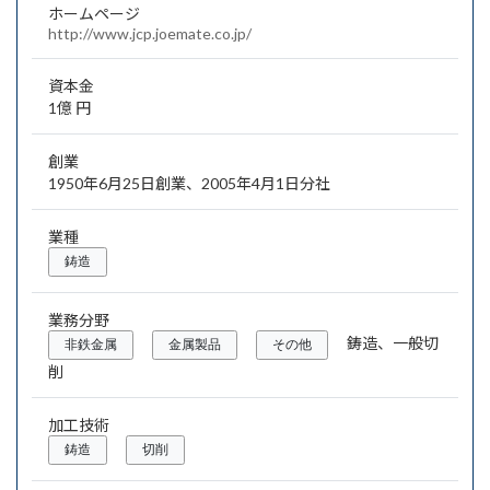
ホームページ
http://www.jcp.joemate.co.jp/
資本金
1億 円
創業
1950年6月25日創業、2005年4月1日分社
業種
鋳造
業務分野
鋳造、一般切
非鉄金属
金属製品
その他
削
加工技術
鋳造
切削