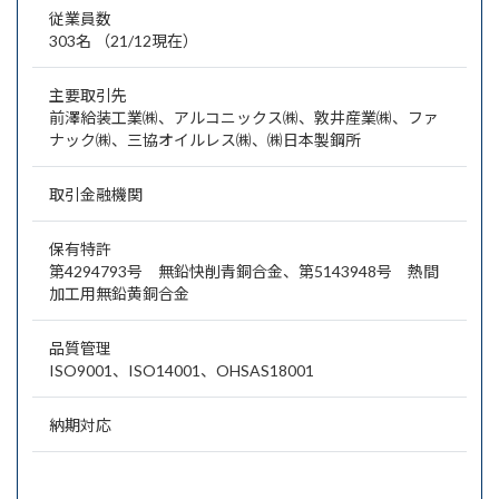
従業員数
303名 （21/12現在）
主要取引先
前澤給装工業㈱、アルコニックス㈱、敦井産業㈱、ファ
ナック㈱、三協オイルレス㈱、㈱日本製鋼所
取引金融機関
保有特許
第4294793号 無鉛快削青銅合金、第5143948号 熱間
加工用無鉛黄銅合金
品質管理
ISO9001、ISO14001、OHSAS18001
納期対応