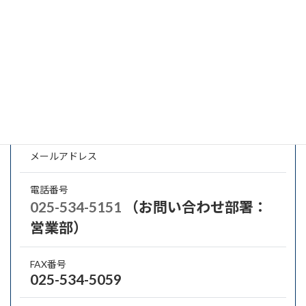
会社概要・業種・業務分野
所在地
〒949-3112 上越市大潟区土底浜2024-1
代表者名
代表取締役社長 山本 耕治
メールアドレス
電話番号
025-534-5151
（お問い合わせ部署：
営業部）
FAX番号
025-534-5059