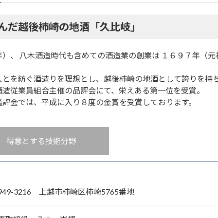
んだ越後柿崎の地酒「久比岐」
）、 八木酒造時代も含めての酒造業の創業は １６９７年（元
人とを紡ぐ酒造りを理想とし、越後柿崎の地酒として誇りを持
酒造従業員組合主催の品評会にて、栄えある第一位を受賞。
鑑評会では、平成に入り８度の金賞を受賞しております。
得意とする技術分野
949-3216 上越市柿崎区柿崎5765番地