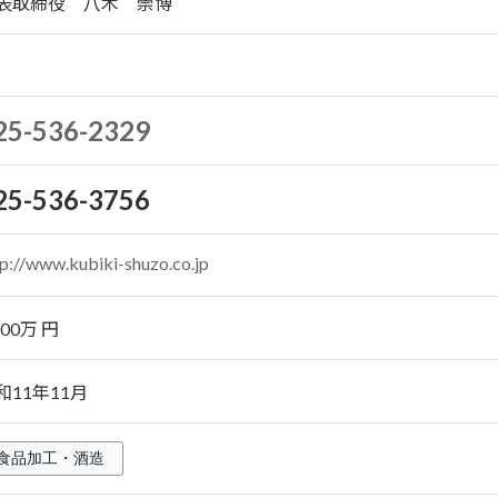
表取締役 八木 崇博
25-536-2329
25-536-3756
tp://www.kubiki-shuzo.co.jp
500万 円
和11年11月
食品加工・酒造