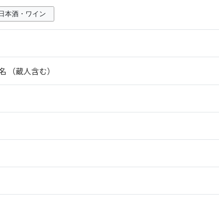
日本酒・ワイン
6名 （蔵人含む）