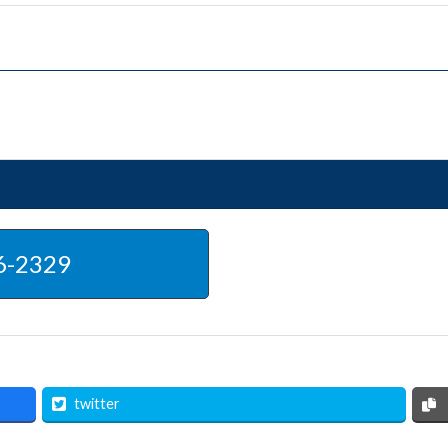
6-2329
twitter