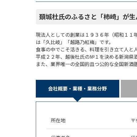
頚城杜氏のふるさと「柿崎」が生
現法人としての創業は１９３６年（昭和１１年
は「久比岐」「越路乃紅梅」です。
食事の中でこそ活きる、料理を引き立て人と
平成２２年、越後杜氏の№１を決める新潟県
また、業界唯一の全国的且つ公的な全国新酒
会社概要・業種・業務分野
所在地
〒