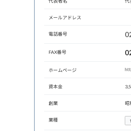
代表者名
代
メールアドレス
0
電話番号
0
FAX番号
ht
ホームページ
資本金
3,
創業
昭
業種