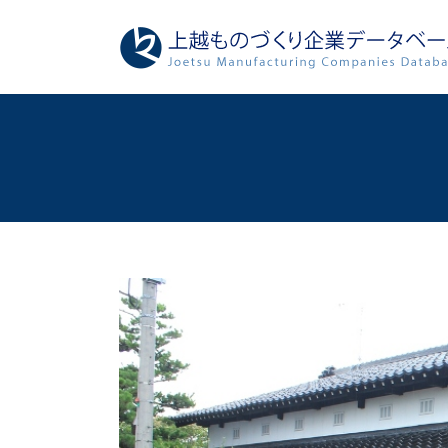
コ
ナ
ン
ビ
テ
ゲ
ン
ー
ツ
シ
へ
ョ
ス
ン
キ
に
ッ
移
プ
動