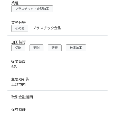
業種
プラスチック・金型加工
業務分野
プラスチック金型
その他
加工技術
切削
研削
研磨
放電加工
従業員数
5名
主要取引先
上越市内
取引金融機関
保有特許