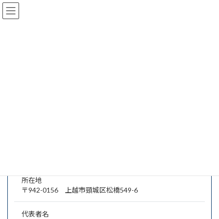
コ
ナ
ン
ビ
テ
ゲ
ン
ー
ツ
シ
有限会社 白砂精工
へ
ョ
ス
ン
キ
に
ッ
移
プ
動
有限会社 白砂精工
会社概要・業種・業務分野
所在地
〒942-0156 上越市頸城区松橋549-6
代表者名