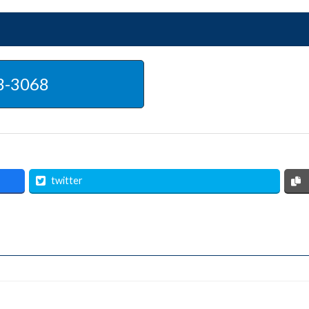
3-3068
twitter