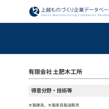
コ
ナ
ン
ビ
テ
ゲ
ン
ー
ツ
シ
へ
ョ
ス
ン
キ
に
ッ
移
プ
動
有限会社 土肥木工所
得意分野・技術等
木製建具、木製家具製造販売