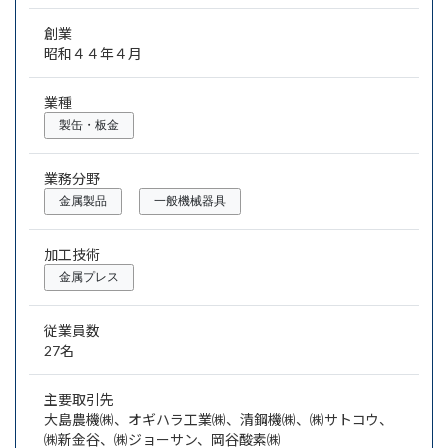
創業
昭和４４年４月
業種
製缶・板金
業務分野
金属製品
一般機械器具
加工技術
金属プレス
従業員数
27名
主要取引先
大島農機㈱、オギハラ工業㈱、清鋼機㈱、㈱サトコウ、
㈱新金谷、㈱ジョーサン、岡谷酸素㈱