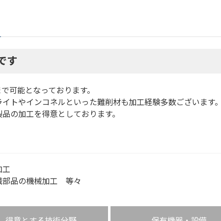
です
まで可能となっております。
ライトやインコネルといった難削材も加工経験多数ございます
製品の加工を得意としております。
加工
械部品の機械加工 等々
得意とする技術分野
保有機器・設備