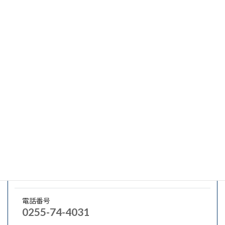
関連分野
化学プラント設備
会社概要・業種・業務分野
所在地
〒949-2301 上越市中郷区板橋５６３番地１
代表者名
取締役社長 永井 芳明
メールアドレス
y.nagai.skk@nissogr.com
電話番号
0255-74-4031