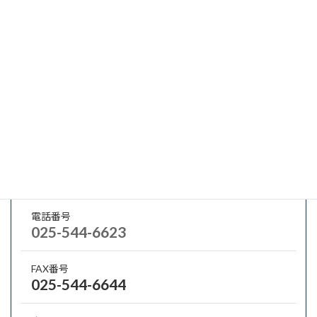
会社概要・業種・業務分野
所在地
〒942-8510 上越市港町2丁目12-1
代表者名
事業所長 後藤 和久
メールアドレス
電話番号
025-544-6623
FAX番号
025-544-6644