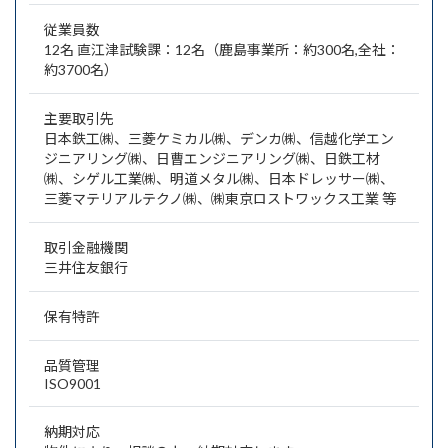
従業員数
12名 直江津試験課：12名（鹿島事業所：約300名,全社：
約3700名）
主要取引先
日本鉄工㈱、三菱ケミカル㈱、デンカ㈱、信越化学エン
ジニアリング㈱、日曹エンジニアリング㈱、日鉄工材
㈱、シゲル工業㈱、明道メタル㈱、日本ドレッサー㈱、
三菱マテリアルテクノ㈱、㈱東京ロストワックス工業 等
取引金融機関
三井住友銀行
保有特許
品質管理
ISO9001
納期対応