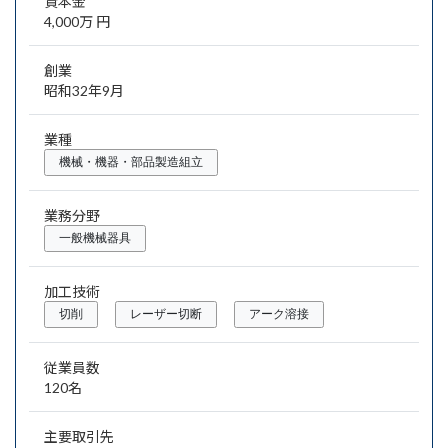
資本金
4,000万 円
創業
昭和32年9月
業種
機械・機器・部品製造組立
業務分野
一般機械器具
加工技術
切削
レーザー切断
アーク溶接
従業員数
120名
主要取引先