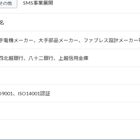
SMS事業展開
その他
3名
手電機メーカー、大手部品メーカー、ファブレス設計メーカー
四北越銀行、八十二銀行、上越信用金庫
O9001、ISO14001認証