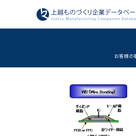
コ
ナ
ン
ビ
テ
ゲ
ン
ー
ツ
シ
へ
ョ
ス
ン
キ
に
お客様の
ッ
移
プ
動