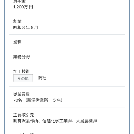
資本金
1,200万 円
創業
昭和８年６月
業種
業務分野
加工技術
商社
その他
従業員数
70名 （新潟営業所 ５名）
主要取引先
㈱有沢製作所、信越化学工業㈱、大島農機㈱