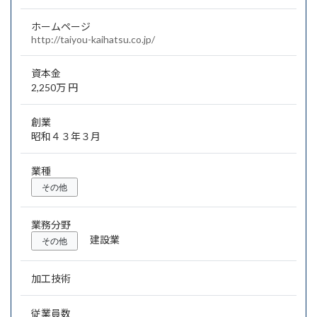
ホームページ
http://taiyou-kaihatsu.co.jp/
資本金
2,250万 円
創業
昭和４３年３月
業種
その他
業務分野
建設業
その他
加工技術
従業員数