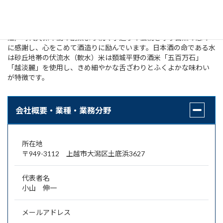
小さな蔵の手造りの味
江戸時代天保年間の創業より続く手造りの伝統を守り自然の恵み
に感謝し、心をこめて酒造りに励んでいます。日本酒の命である水
は砂丘地帯の伏流水（軟水）米は頚城平野の酒米「五百万石」
「越淡麗」を使用し、きめ細やかな舌ざわりとふくよかな味わい
が特徴です。
会社概要・業種・業務分野
所在地
〒949-3112 上越市大潟区土底浜3627
代表者名
小山 伸一
メールアドレス