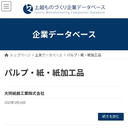
コ
ナ
ン
ビ
テ
ゲ
ン
ー
ツ
シ
へ
ョ
企業データベース
ス
ン
キ
に
ッ
移
プ
動
トップページ
企業データベース
パルプ・紙・紙加工品
パルプ・紙・紙加工品
大同紙器工業株式会社
2023年2月24日
続きを読む