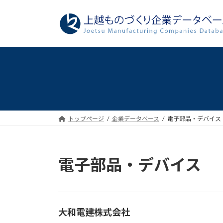
コ
ナ
ン
ビ
テ
ゲ
ン
ー
ツ
シ
へ
ョ
ス
ン
キ
に
ッ
移
プ
動
トップページ
企業データベース
電子部品・デバイス
電子部品・デバイス
大和電建株式会社