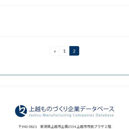
«
1
2
固
固
定
定
ペ
ペ
ー
ー
ジ
ジ
〒943-0821 新潟県上越市土橋2554 上越市市民プラザ２階