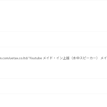
w.instagram.com/uetax.co.ltd/ Youtube メイド・イン上越（水中スピ