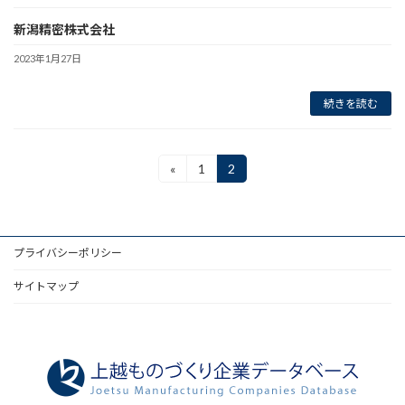
新潟精密株式会社
2023年1月27日
続きを読む
投
«
1
2
固
固
定
定
稿
ペ
ペ
ー
ー
ナ
ジ
ジ
プライバシーポリシー
ビ
ゲ
サイトマップ
ー
シ
ョ