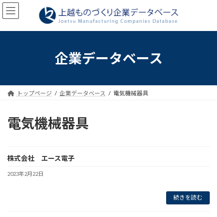
コ
ナ
ン
ビ
テ
ゲ
ン
ー
ツ
シ
へ
ョ
企業データベース
ス
ン
キ
に
ッ
移
プ
動
トップページ
企業データベース
電気機械器具
電気機械器具
株式会社 エース電子
2023年2月22日
続きを読む